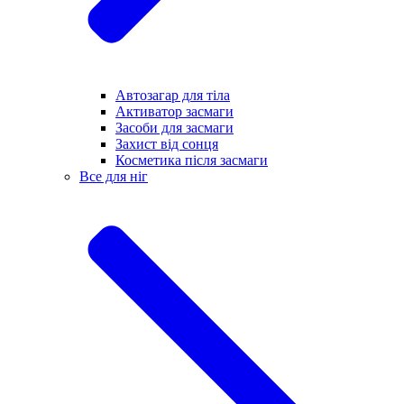
Автозагар для тіла
Активатор засмаги
Засоби для засмаги
Захист від сонця
Косметика після засмаги
Все для ніг