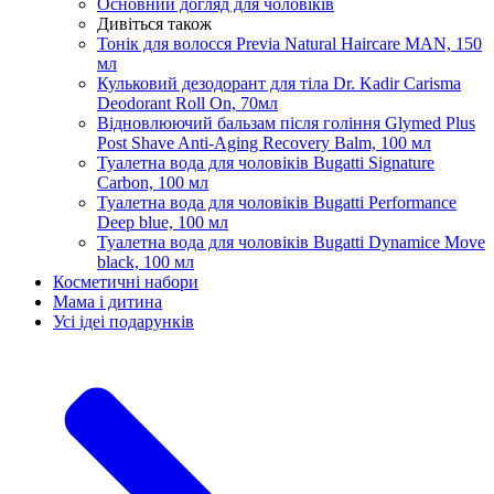
Основний догляд для чоловіків
Дивіться також
Тонік для волосся Previa Natural Haircare MAN, 150
мл
Кульковий дезодорант для тіла Dr. Kadir Carisma
Deodorant Roll On, 70мл
Відновлюючий бальзам після гоління Glymed Plus
Post Shave Anti-Aging Recovery Balm, 100 мл
Туалетна вода для чоловіків Bugatti Signature
Carbon, 100 мл
Туалетна вода для чоловіків Bugatti Performance
Deep blue, 100 мл
Туалетна вода для чоловіків Bugatti Dynamice Move
black, 100 мл
Косметичні набори
Мама і дитина
Усi iдеi подарункiв