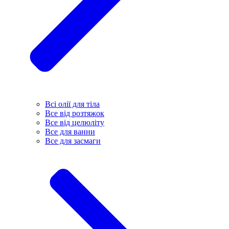
Всі олії для тіла
Все від розтяжок
Все від целюліту
Все для ванни
Все для засмаги