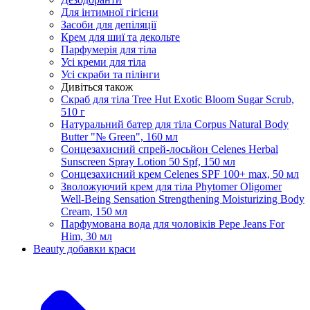
Для інтимної гігієни
Засоби для депіляції
Крем для шиї та декольте
Парфумерія для тіла
Усі креми для тіла
Усі скраби та пілінги
Дивіться також
Скраб для тіла Tree Hut Exotic Bloom Sugar Scrub,
510 г
Натуральний батер для тіла Corpus Natural Body
Butter "№ Green", 160 мл
Сонцезахисний спрей-лосьйон Celenes Herbal
Sunscreen Spray Lotion 50 Spf, 150 мл
Сонцезахисний крем Celenes SPF 100+ max, 50 мл
Зволожуючий крем для тіла Phytomer Oligomer
Well-Being Sensation Strengthening Moisturizing Body
Cream, 150 мл
Парфумована вода для чоловіків Pepe Jeans For
Him, 30 мл
Beauty добавки краси