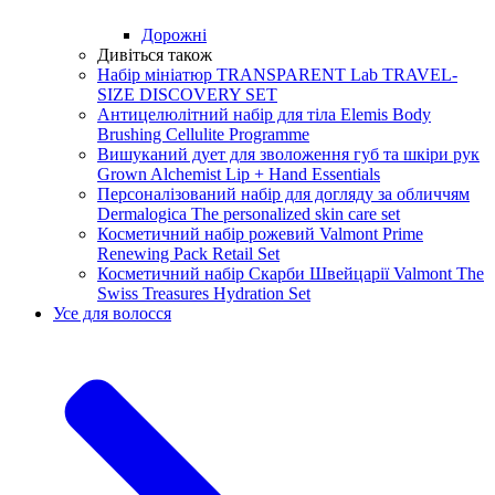
Дорожні
Дивіться також
Набір мініатюр TRANSPARENT Lab TRAVEL-
SIZE DISCOVERY SET
Антицелюлітний набір для тіла Elemis Body
Brushing Cellulite Programme
Вишуканий дует для зволоження губ та шкіри рук
Grown Alchemist Lip + Hand Essentials
Персоналізований набір для догляду за обличчям
Dermalogica The personalized skin care set
Косметичний набір рожевий Valmont Prime
Renewing Pack Retail Set
Косметичний набір Скарби Швейцарії Valmont The
Swiss Treasures Hydration Set
Усе для волосся