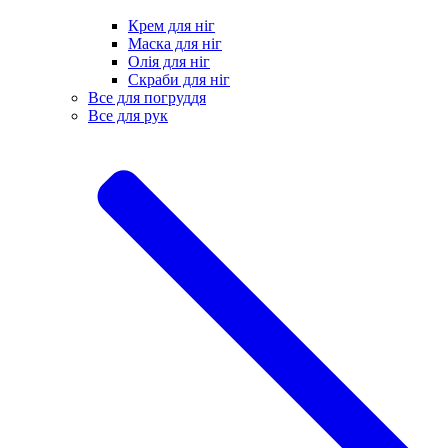
Крем для ніг
Маска для ніг
Олія для ніг
Скраби для ніг
Все для погруддя
Все для рук