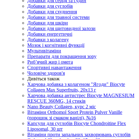
Добавки для серця та судин
Добавки для суглобів
Добавки для схуднення
Добавки для травної системи
Добавки для шкіри
Добавки для щитовидної залози
Добавки енергетичні
Добавки з колагену
Мозок і когнітивні функції
Мультивітаміни
Препарати для покращення зору
Риб’ячий жир і омега
Спортивні навантаження
Чоловіче здоров'я
Дивіться також
Харчова добавка з колагеном "Ягоди" Biocyte
Collagen Max Superfruits, 20х13 г
Харчова добавка антистрес Biocyte MAGNESIUM
RESCUE 360MG, 14 стиків
Nano Beauty Collagen, курс 2 міс
Вітаміни Orthomol Sport Protein Pulver Vanille
(порошок зі смаком ванілі), №16
Капсули для суглобів Biocyte Chondroitine Flex
Liposomal, 30 шт
Вітаміни проти запальних захворювань суглобів