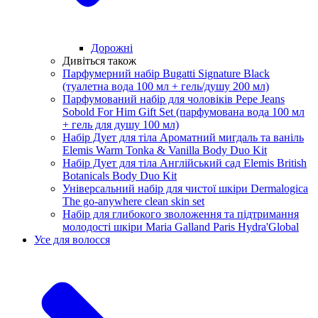
Дорожні
Дивіться також
Парфумерний набір Bugatti Signature Black
(туалетна вода 100 мл + гель/душу 200 мл)
Парфумований набір для чоловіків Pepe Jeans
Sobold For Him Gift Set (парфумована вода 100 мл
+ гель для душу 100 мл)
Набір Дует для тіла Ароматний мигдаль та ваніль
Elemis Warm Tonka & Vanilla Body Duo Kit
Набір Дует для тіла Англійський сад Elemis British
Botanicals Body Duo Kit
Універсальний набір для чистої шкіри Dermalogica
The go-anywhere clean skin set
Набір для глибокого зволоження та підтримання
молодості шкіри Maria Galland Paris Hydra'Global
Усе для волосся