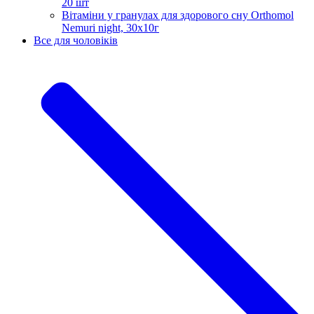
20 шт
Вітаміни у гранулах для здорового сну Orthomol
Nemuri night, 30х10г
Все для чоловіків