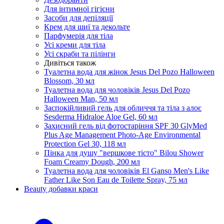
Для інтимної гігієни
Засоби для депіляції
Крем для шиї та декольте
Парфумерія для тіла
Усі креми для тіла
Усі скраби та пілінги
Дивіться також
Туалетна вода для жінок Jesus Del Pozo Halloween
Blossom, 30 мл
Туалетна вода для чоловіків Jesus Del Pozo
Halloween Man, 50 мл
Заспокійливий гель для обличчя та тіла з алоє
Sesderma Hidraloe Aloe Gel, 60 мл
Захисний гель від фотостаріння SPF 30 GlyMed
Plus Age Management Photo-Age Environmental
Protection Gel 30, 118 мл
Пінка для душу "вершкове тісто" Bilou Shower
Foam Creamy Dough, 200 мл
Туалетна вода для чоловіків El Ganso Men's Like
Father Like Son Eau de Toilette Spray, 75 мл
Beauty добавки краси