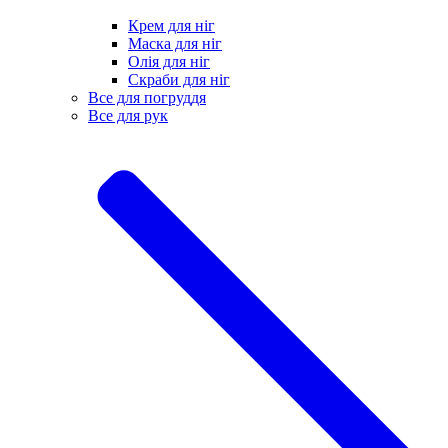
Крем для ніг
Маска для ніг
Олія для ніг
Скраби для ніг
Все для погруддя
Все для рук