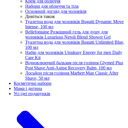
Крем для обличчя
Набори для обличчя та тіла
Основний догляд для чоловіків
Дивіться також
Туалетна вода для чоловіків Bugatti Dynamic Move
Intense, 100 мл
Bellefontaine Розкішний гель для душу для
чоловіків Luxurious Neroli Blend Shower Gel
Туалетна вода для чоловіків Bugatti Unlimited Blue,
100 мл
Набір для чоловіків Utsukusy Energy for men Daily
Care Kit
Відновлюючий бальзам після гоління Glymed Plus
Post Shave Anti-Aging Recovery Balm, 100 мл
Лосьйон після гоління Marbert Man Classic After
Shave, 50 мл
Косметичні набори
Мама і дитина
Усi iдеi подарункiв