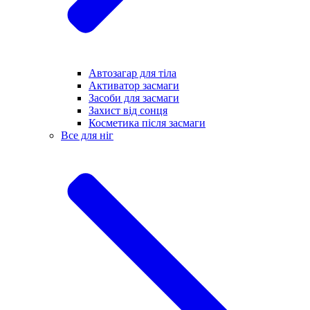
Автозагар для тіла
Активатор засмаги
Засоби для засмаги
Захист від сонця
Косметика після засмаги
Все для ніг