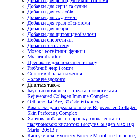
Добавки для репродуктивної системи
Добавки для серця та судин
Добавки для суглобів
Добавки для схуднення
Добавки для травної системи
Добавки для шкіри
Добавки для щитовидної залози
Добавки енергетичні
Добавки з колагену
Мозок і когнітивні функції
Мультивітаміни
Препарати для покращення зору
Риб’ячий жир і омега
Спортивні навантаження
Чоловіче здоров'я
Дивіться також
Імунний комплекс з пре- та пробіотиками
Rejuvenated Сollagen Immune Complex
Orthomol I-CAre, 30х14г, 60 капсул
Комплекс для ідеальної шкіри Rejuvenated Сollagen
Skin Perfecting Complex
Харчова добавка в порошку з колагеном та
гіалуроновою кислотою Biocyte Collagen Max 10g
Marin, 20х13 г
Капсули для імунітету Biocyte Microbiote Immunite,