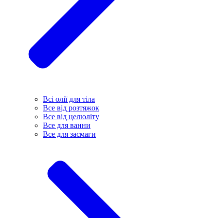
Всі олії для тіла
Все від розтяжок
Все від целюліту
Все для ванни
Все для засмаги