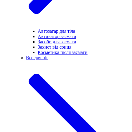
Автозагар для тіла
Активатор засмаги
Засоби для засмаги
Захист від сонця
Косметика після засмаги
Все для ніг