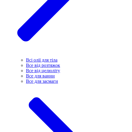
Всі олії для тіла
Все від розтяжок
Все від целюліту
Все для ванни
Все для засмаги