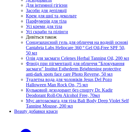
Для інтимної гігієни
Засоби для депіляції
Крем для шиї та декольте
Парфумерія для тіла
Усі креми для тіла
Усі скраби та пілінги
Дивіться також
Сонцезахисний гель для обличчя на водній основі
Cantabria Labs Heliocare 360 ​​º Gel Oil-Free SPF 50,
50 мл
Олія для засмаги Celenes Herbal Tanning Oil, 200 мл
Флюїд при пігментації для обличчя "Блокування
засмаги" Institut Esthederm Brightening protective
anti-dark spots face care Photo Reverse, 50 мл
Туалетна вода для чоловіків Jesus Del Pozo
Halloween Man Rock On, 75 мл
Кульковий дезодорант без спирту Dr. Kadir
Deodorant Roll-On Alcohol Free, 70мл
Мус автозасмага для тіла Bali Body Deep Violet Self
Tanning Mousse, 200 мл
Beauty добавки краси