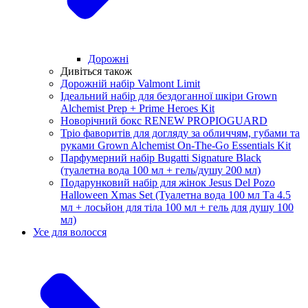
Дорожні
Дивіться також
Дорожній набір Valmont Limit
Ідеальний набір для бездоганної шкіри Grown
Alchemist Prep + Prime Heroes Kit
Новорічний бокс RENEW PROPIOGUARD
Тріо фаворитів для догляду за обличчям, губами та
руками Grown Alchemist On-The-Go Essentials Kit
Парфумерний набір Bugatti Signature Black
(туалетна вода 100 мл + гель/душу 200 мл)
Подарунковий набір для жінок Jesus Del Pozo
Halloween Xmas Set (Туалетна вода 100 мл Та 4.5
мл + лосьйон для тіла 100 мл + гель для душу 100
мл)
Усе для волосся