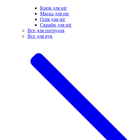
Крем для ніг
Маска для ніг
Олія для ніг
Скраби для ніг
Все для погруддя
Все для рук