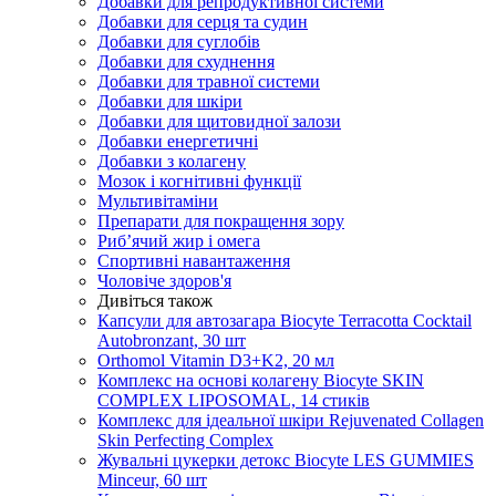
Добавки для репродуктивної системи
Добавки для серця та судин
Добавки для суглобів
Добавки для схуднення
Добавки для травної системи
Добавки для шкіри
Добавки для щитовидної залози
Добавки енергетичні
Добавки з колагену
Мозок і когнітивні функції
Мультивітаміни
Препарати для покращення зору
Риб’ячий жир і омега
Спортивні навантаження
Чоловіче здоров'я
Дивіться також
Капсули для автозагара Biocyte Terracotta Cocktail
Autobronzant, 30 шт
Orthomol Vitamin D3+K2, 20 мл
Комплекс на основі колагену Biocyte SKIN
COMPLEX LIPOSOMAL, 14 стиків
Комплекс для ідеальної шкіри Rejuvenated Сollagen
Skin Perfecting Complex
Жувальні цукерки детокс Biocyte LES GUMMIES
Minceur, 60 шт