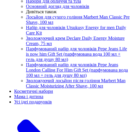
Набори для обличчя та тіла
Основний догляд для чоловіків
Дивіться також
Лосьйон для сухого гоління Marbert Man Classic Pre
Shave, 100 мл
Набір для чоловіків Utsukusy Energy for men Daily
Care Kit
Зволожуючий крем Declare Daily Energy Moisture
Cream, 75 мл
Парфумований набір для чоловіків Pepe Jeans Life
is now him Gift Set (парфумована вода 100 мл +
гель для душу 80 мл)
Парфумований набір для чоловіків Pepe Jeans
London Calling For Him Gift Set (парфумована вода
100 мл + гель для душу 80 мл)
Зволожуючий лосьйон після гоління Marbert Man
Classic Moisturizing After Shave, 100 мл
Косметичні набори
Мама і дитина
Усi iдеi подарункiв