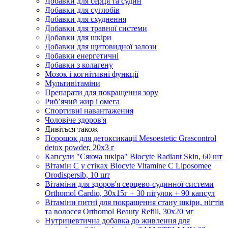
Добавки для серця та судин
Добавки для суглобів
Добавки для схуднення
Добавки для травної системи
Добавки для шкіри
Добавки для щитовидної залози
Добавки енергетичні
Добавки з колагену
Мозок і когнітивні функції
Мультивітаміни
Препарати для покращення зору
Риб’ячий жир і омега
Спортивні навантаження
Чоловіче здоров'я
Дивіться також
Порошок для детоксикації Mesoestetic Grascontrol
detox powder, 20х3 г
Капсули "Сяюча шкіра" Biocyte Radiant Skin, 60 шт
Вітамін С у стіках Biocyte Vitamine C Liposomee
Orodispersib, 10 шт
Вітаміни для здоров'я серцево-судинної системи
Orthomol Cardio, 30х15г + 30 пігулок + 90 капсул
Вітаміни питні для покращення стану шкіри, нігтів
та волосся Orthomol Beauty Refill, 30х20 мг
Нутрицевтична добавка до живлення для