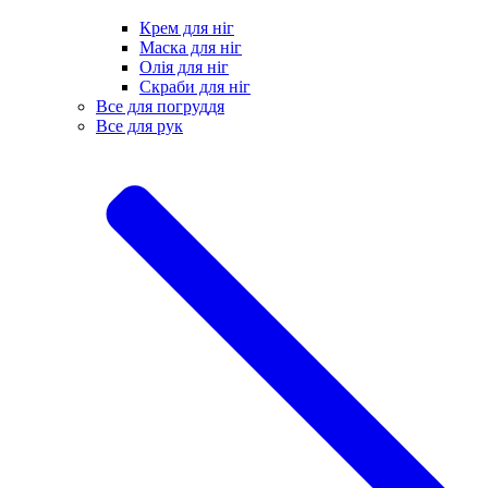
Крем для ніг
Маска для ніг
Олія для ніг
Скраби для ніг
Все для погруддя
Все для рук