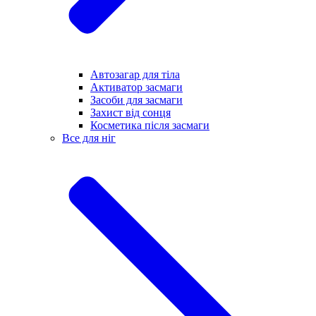
Автозагар для тіла
Активатор засмаги
Засоби для засмаги
Захист від сонця
Косметика після засмаги
Все для ніг