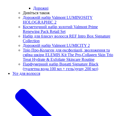
Дорожні
Дивіться також
Дорожній набір Valmont LUMINOSITY
HOLOGRAPHIC 2
Косметичний набір золотий Valmont Prime
Renewing Pack Retail Set
Набір для блиску волосся REF Intro Box Signature
Collection
Дорожній набір Valmont LUMICITY 2
Тріо Про-Колаген для ексфоліації, зволоження та
сяйва шкіри ELEMIS Kit The Pro-Collagen Skin Trio
Treat Hydrate & Exfoliate Skincare Routine
Парфумерний набір Bugatti Signature Black
(туалетна вода 100 мл + гель/душу 200 мл)
Усе для волосся