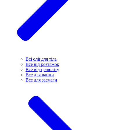
Всі олії для тіла
Все від розтяжок
Все від целюліту
Все для ванни
Все для засмаги