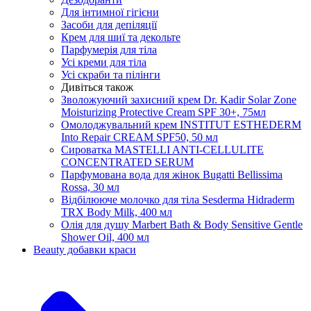
Для інтимної гігієни
Засоби для депіляції
Крем для шиї та декольте
Парфумерія для тіла
Усі креми для тіла
Усі скраби та пілінги
Дивіться також
Зволожуючий захисний крем Dr. Kadir Solar Zone
Moisturizing Protective Cream SPF 30+, 75мл
Омолоджувальний крем INSTITUT ESTHEDERM
Into Repair CREAM SPF50, 50 мл
Сироватка MASTELLI ANTI-CELLULITE
CONCENTRATED SERUM
Парфумована вода для жінок Bugatti Bellissima
Rossa, 30 мл
Відбілююче молочко для тіла Sesderma Hidraderm
TRX Body Milk, 400 мл
Олія для душу Marbert Bath & Body Sensitive Gentle
Shower Oil, 400 мл
Beauty добавки краси